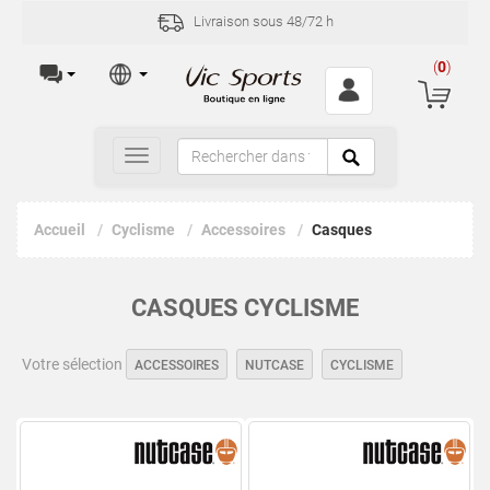
Livraison sous 48/72 h
(
0
)
Toggle
navigation
Accueil
Cyclisme
Accessoires
Casques
CASQUES CYCLISME
Votre sélection
ACCESSOIRES
NUTCASE
CYCLISME