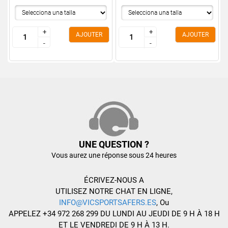
+
+
+
+
AJOUTER
AJOUTER
-
-
-
-
UNE QUESTION ?
Vous aurez une réponse sous 24 heures
ÉCRIVEZ-NOUS A
UTILISEZ NOTRE CHAT EN LIGNE,
INFO@VICSPORTSAFERS.ES
, Ou
APPELEZ +34 972 268 299 DU LUNDI AU JEUDI DE 9 H À 18 H
ET LE VENDREDI DE 9 H À 13 H.