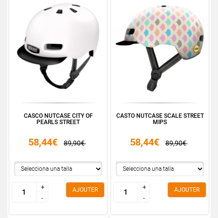
CASCO NUTCASE CITY OF
CASTO NUTCASE SCALE STREET
PEARLS STREET
MIPS
58,44€
58,44€
89,90€
89,90€
+
+
+
+
AJOUTER
AJOUTER
-
-
-
-