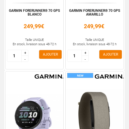
GARMIN FORERUNNER® 70 GPS
GARMIN FORERUNNER® 70 GPS
BLANCO
AMARILLO
249,99€
249,99€
Taille UNIQUE
Taille UNIQUE
En stock, livraison sous 48-72 h
En stock, livraison sous 48-72 h
+
+
+
+
AJOUTER
AJOUTER
-
-
-
-