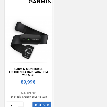
GARMIN MONITOR DE
FRECUENCIA CARDIACA HRM
200 M-XL
89,99€
Taille UNIQUE
En stock, livraison sous 48-72 h
+
+
RÉSERVER