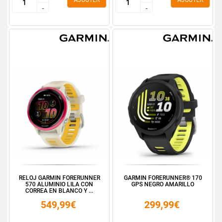
AJOUTER
AJOUTER
-
-
-
-
RELOJ GARMIN FORERUNNER
GARMIN FORERUNNER® 170
570 ALUMINIO LILA CON
GPS NEGRO AMARILLO
CORREA EN BLANCO Y ...
549,99€
299,99€