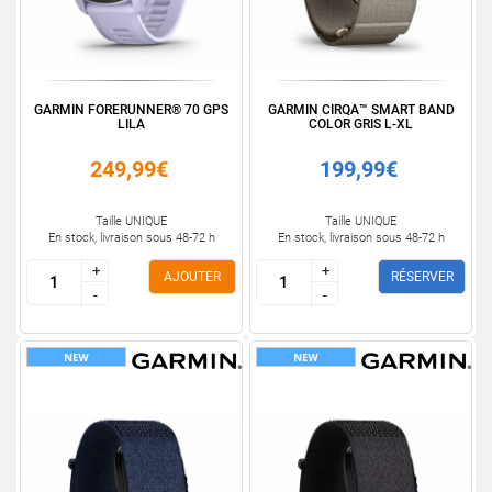
GARMIN FORERUNNER® 70 GPS
GARMIN CIRQA™ SMART BAND
LILA
COLOR GRIS L-XL
249,99€
199,99€
Taille UNIQUE
Taille UNIQUE
En stock, livraison sous 48-72 h
En stock, livraison sous 48-72 h
+
+
+
+
AJOUTER
RÉSERVER
-
-
-
-