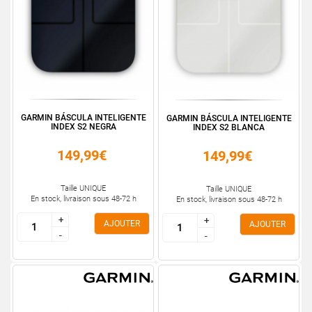
GARMIN BÁSCULA INTELIGENTE
GARMIN BÁSCULA INTELIGENTE
INDEX S2 NEGRA
INDEX S2 BLANCA
149,99€
149,99€
Taille UNIQUE
Taille UNIQUE
En stock, livraison sous 48-72 h
En stock, livraison sous 48-72 h
+
+
+
+
AJOUTER
AJOUTER
-
-
-
-