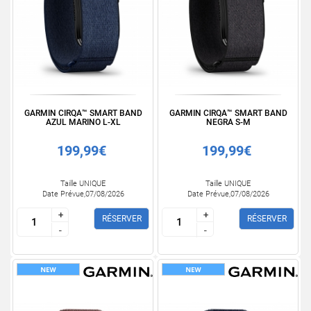
GARMIN CIRQA™ SMART BAND
GARMIN CIRQA™ SMART BAND
AZUL MARINO L-XL
NEGRA S-M
199,99€
199,99€
Taille UNIQUE
Taille UNIQUE
Date Prévue,07/08/2026
Date Prévue,07/08/2026
+
+
+
+
RÉSERVER
RÉSERVER
-
-
-
-