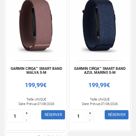
GARMIN CIRQA™ SMART BAND
GARMIN CIRQA™ SMART BAND
MALVA S-M
AZUL MARINO S-M
199,99€
199,99€
Taille UNIQUE
Taille UNIQUE
Date Prévue,07/08/2026
Date Prévue,07/08/2026
+
+
+
+
RÉSERVER
RÉSERVER
-
-
-
-