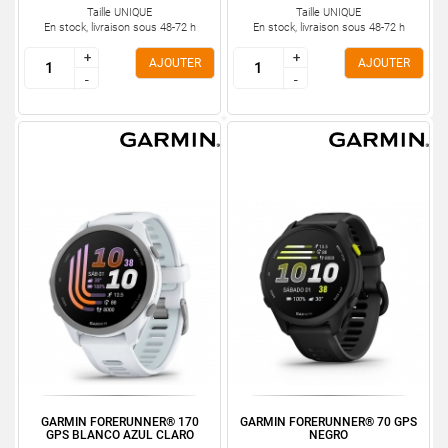
Taille UNIQUE
Taille UNIQUE
En stock, livraison sous 48-72 h
En stock, livraison sous 48-72 h
+
+
+
+
AJOUTER
AJOUTER
-
-
-
-
GARMIN FORERUNNER® 170
GARMIN FORERUNNER® 70 GPS
GPS BLANCO AZUL CLARO
NEGRO