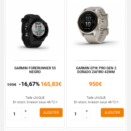
GARMIN FORERUNNER 55
GARMIN EPIX PRO GEN 2
NEGRO
DORADO ZAFIRO 42MM
-16,67%
165,83€
950€
199€
Taille UNIQUE
Taille UNIQUE
En stock, livraison sous 48-72 h
En stock, livraison sous 48-72 h
+
+
+
+
AJOUTER
AJOUTER
-
-
-
-