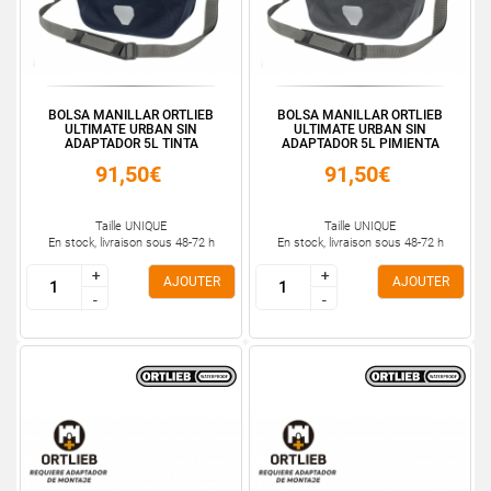
BOLSA MANILLAR ORTLIEB
BOLSA MANILLAR ORTLIEB
ULTIMATE URBAN SIN
ULTIMATE URBAN SIN
ADAPTADOR 5L TINTA
ADAPTADOR 5L PIMIENTA
91,50€
91,50€
Taille UNIQUE
Taille UNIQUE
En stock, livraison sous 48-72 h
En stock, livraison sous 48-72 h
+
+
+
+
AJOUTER
AJOUTER
-
-
-
-