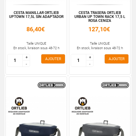
CESTA MANILLAR ORTLIEB
CESTA TRASERA ORTLIEB
UPTOWN 17,5L SIN ADAPTADOR
URBAN UP TOWN RACK 17,5 L
ROSA CENIZA
86,40€
127,10€
Taille UNIQUE
Taille UNIQUE
En stock, livraison sous 48-72 h
En stock, livraison sous 48-72 h
+
+
+
+
AJOUTER
AJOUTER
-
-
-
-