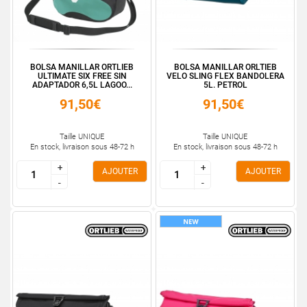
BOLSA MANILLAR ORTLIEB
BOLSA MANILLAR ORLTIEB
ULTIMATE SIX FREE SIN
VELO SLING FLEX BANDOLERA
ADAPTADOR 6,5L LAGOO...
5L. PETROL
91,50€
91,50€
Taille UNIQUE
Taille UNIQUE
En stock, livraison sous 48-72 h
En stock, livraison sous 48-72 h
+
+
+
+
AJOUTER
AJOUTER
-
-
-
-