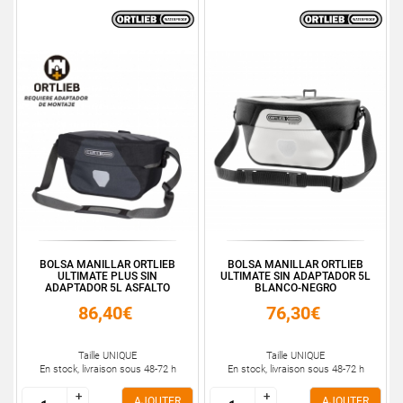
BOLSA MANILLAR ORTLIEB
BOLSA MANILLAR ORTLIEB
ULTIMATE PLUS SIN
ULTIMATE SIN ADAPTADOR 5L
ADAPTADOR 5L ASFALTO
BLANCO-NEGRO
86,40€
76,30€
Taille UNIQUE
Taille UNIQUE
En stock, livraison sous 48-72 h
En stock, livraison sous 48-72 h
+
+
+
+
AJOUTER
AJOUTER