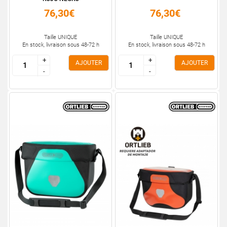
76,30€
76,30€
Taille UNIQUE
Taille UNIQUE
En stock, livraison sous 48-72 h
En stock, livraison sous 48-72 h
+
+
+
+
AJOUTER
AJOUTER
-
-
-
-