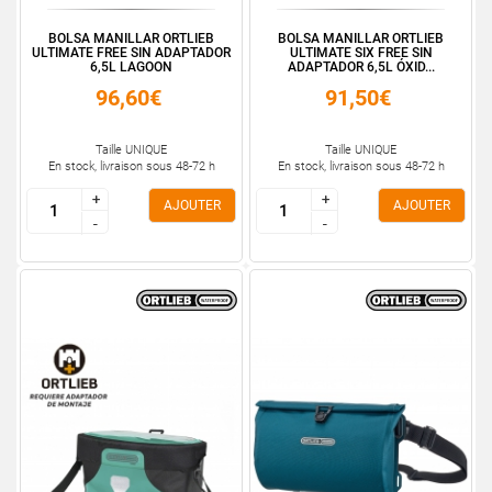
BOLSA MANILLAR ORTLIEB
BOLSA MANILLAR ORTLIEB
ULTIMATE FREE SIN ADAPTADOR
ULTIMATE SIX FREE SIN
6,5L LAGOON
ADAPTADOR 6,5L ÓXID...
96,60€
91,50€
Taille UNIQUE
Taille UNIQUE
En stock, livraison sous 48-72 h
En stock, livraison sous 48-72 h
+
+
+
+
AJOUTER
AJOUTER
-
-
-
-