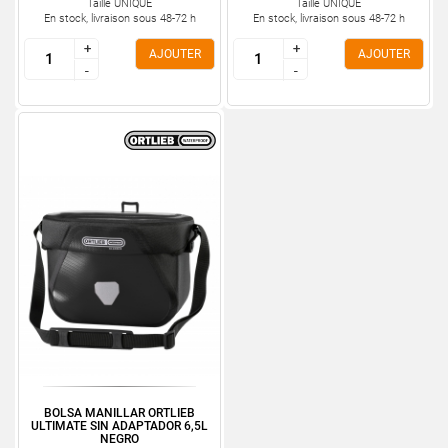
Taille UNIQUE
Taille UNIQUE
En stock, livraison sous 48-72 h
En stock, livraison sous 48-72 h
+
+
+
+
AJOUTER
AJOUTER
-
-
-
-
BOLSA MANILLAR ORTLIEB
ULTIMATE SIN ADAPTADOR 6,5L
NEGRO