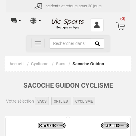
Incidents et retours sous 30 jours
(
0
)
Toggle
navigation
Accueil
Cyclisme
Sacs
Sacoche Guidon
SACOCHE GUIDON CYCLISME
Votre sélection
SACS
ORTLIEB
CYCLISME