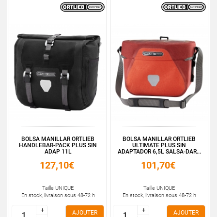
BOLSA MANILLAR ORTLIEB
BOLSA MANILLAR ORTLIEB
HANDLEBAR-PACK PLUS SIN
ULTIMATE PLUS SIN
ADAP 11L
ADAPTADOR 6,5L SALSA-DAR...
127,10€
101,70€
Taille UNIQUE
Taille UNIQUE
En stock, livraison sous 48-72 h
En stock, livraison sous 48-72 h
+
+
+
+
AJOUTER
AJOUTER