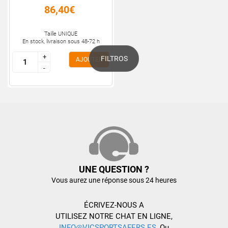
86,40€
Taille UNIQUE
En stock, livraison sous 48-72 h
+
+
FILTROS
AJOUTER
-
-
UNE QUESTION ?
Vous aurez une réponse sous 24 heures
ÉCRIVEZ-NOUS A
UTILISEZ NOTRE CHAT EN LIGNE,
INFO@VICSPORTSAFERS.ES
, Ou