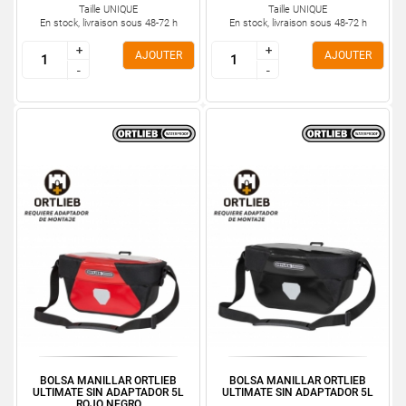
Taille UNIQUE
Taille UNIQUE
En stock, livraison sous 48-72 h
En stock, livraison sous 48-72 h
+
+
+
+
AJOUTER
AJOUTER
-
-
-
-
BOLSA MANILLAR ORTLIEB
BOLSA MANILLAR ORTLIEB
ULTIMATE SIN ADAPTADOR 5L
ULTIMATE SIN ADAPTADOR 5L
ROJO NEGRO