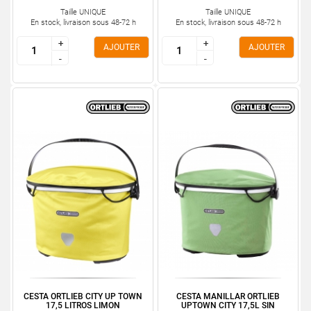
Taille UNIQUE
Taille UNIQUE
En stock, livraison sous 48-72 h
En stock, livraison sous 48-72 h
+
+
+
+
AJOUTER
AJOUTER
-
-
-
-
CESTA ORTLIEB CITY UP TOWN
CESTA MANILLAR ORTLIEB
17,5 LITROS LIMON
UPTOWN CITY 17,5L SIN