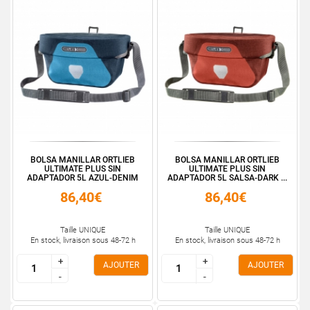
BOLSA MANILLAR ORTLIEB
BOLSA MANILLAR ORTLIEB
ULTIMATE PLUS SIN
ULTIMATE PLUS SIN
ADAPTADOR 5L AZUL-DENIM
ADAPTADOR 5L SALSA-DARK ...
86,40€
86,40€
Taille UNIQUE
Taille UNIQUE
En stock, livraison sous 48-72 h
En stock, livraison sous 48-72 h
+
+
+
+
AJOUTER
AJOUTER
-
-
-
-