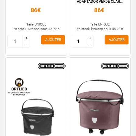
ADAPTADOR VERDE CLAR...
86€
86€
Taille UNIQUE
Taille UNIQUE
En stock, livraison sous 48-72 h
En stock, livraison sous 48-72 h
+
+
+
+
AJOUTER
AJOUTER
-
-
-
-