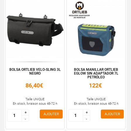
BOLSA ORTLIEB VELO-SLING 3L
BOLSA MANILLAR ORTLIEB
NEGRO
EGLOW SIN ADAPTADOR 7L
PETRÓLEO
86,40€
122€
Taille UNIQUE
Taille UNIQUE
En stock, livraison sous 48-72 h
En stock, livraison sous 48-72 h
+
+
+
+
AJOUTER
AJOUTER
-
-
-
-