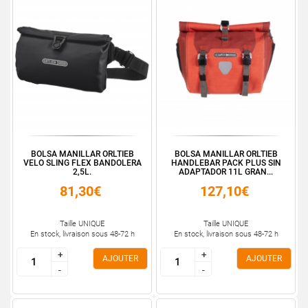
BOLSA MANILLAR ORLTIEB
BOLSA MANILLAR ORLTIEB
VELO SLING FLEX BANDOLERA
HANDLEBAR PACK PLUS SIN
2,5L.
ADAPTADOR 11L GRAN...
81,30€
127,10€
Taille UNIQUE
Taille UNIQUE
En stock, livraison sous 48-72 h
En stock, livraison sous 48-72 h
+
+
+
+
AJOUTER
AJOUTER
-
-
-
-