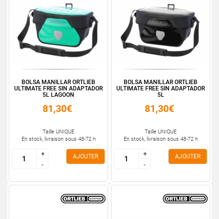
BOLSA MANILLAR ORTLIEB
BOLSA MANILLAR ORTLIEB
ULTIMATE FREE SIN ADAPTADOR
ULTIMATE FREE SIN ADAPTADOR
5L LAGOON
5L
81,30€
81,30€
Taille UNIQUE
Taille UNIQUE
En stock, livraison sous 48-72 h
En stock, livraison sous 48-72 h
+
+
+
+
AJOUTER
AJOUTER
-
-
-
-