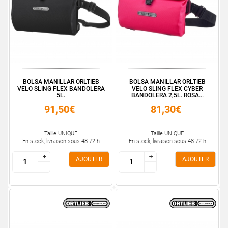
BOLSA MANILLAR ORLTIEB
BOLSA MANILLAR ORLTIEB
VELO SLING FLEX BANDOLERA
VELO SLING FLEX CYBER
5L.
BANDOLERA 2,5L. ROSA...
91,50€
81,30€
Taille UNIQUE
Taille UNIQUE
En stock, livraison sous 48-72 h
En stock, livraison sous 48-72 h
+
+
+
+
AJOUTER
AJOUTER
-
-
-
-