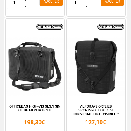
AJOUTER
AJOUTER
-
-
-
-
OFFICEBAG HIGH-VIS QL3.1 SIN
ALFORJAS ORTLIEB
KIT DE MONTAJE 21L
SPORTSROLLER 14.5L
INDIVIDUAL HIGH VISIBILITY
QL...
198,30€
127,10€