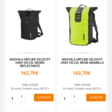
MOCHILA ORTLIEB VELOCITY
MOCHILA ORTLIEB VELOCITY
HIGH VIS 23L NEGRO
HIGH VIS 23L NEON AMARILLO
REFLECTANTE
162,70€
162,70€
Taille UNIQUE
Taille UNIQUE
En stock, livraison sous 48-72 h
En stock, livraison sous 48-72 h
+
+
+
+
AJOUTER
AJOUTER
-
-
-
-