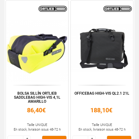
BOLSA SILLÍN ORTLIEB
OFFICEBAG HIGH-VIS QL2.1 21L
SADDLEBAG HIGH-VIS 4,1L
AMARILLO
86,40€
188,10€
Taille UNIQUE
Taille UNIQUE
En stock, livraison sous 48-72 h
En stock, livraison sous 48-72 h
+
+
+
+