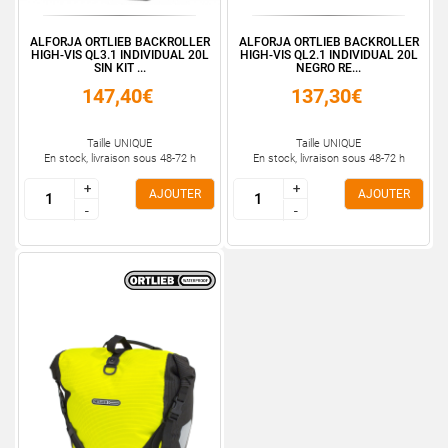
ALFORJA ORTLIEB BACKROLLER
ALFORJA ORTLIEB BACKROLLER
HIGH-VIS QL3.1 INDIVIDUAL 20L
HIGH-VIS QL2.1 INDIVIDUAL 20L
SIN KIT ...
NEGRO RE...
147,40€
137,30€
Taille UNIQUE
Taille UNIQUE
En stock, livraison sous 48-72 h
En stock, livraison sous 48-72 h
+
+
+
+
AJOUTER
AJOUTER
-
-
-
-