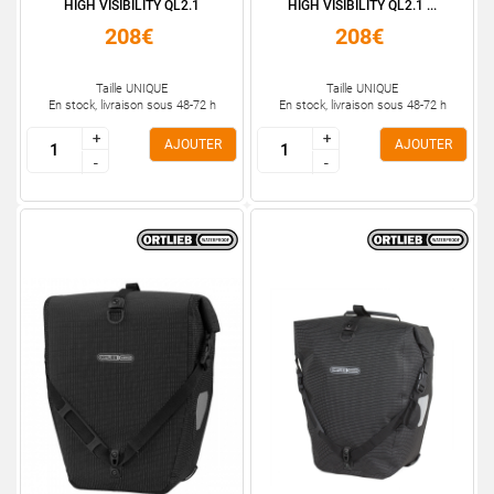
HIGH VISIBILITY QL2.1
HIGH VISIBILITY QL2.1 ...
208€
208€
Taille UNIQUE
Taille UNIQUE
En stock, livraison sous 48-72 h
En stock, livraison sous 48-72 h
+
+
+
+
AJOUTER
AJOUTER
-
-
-
-