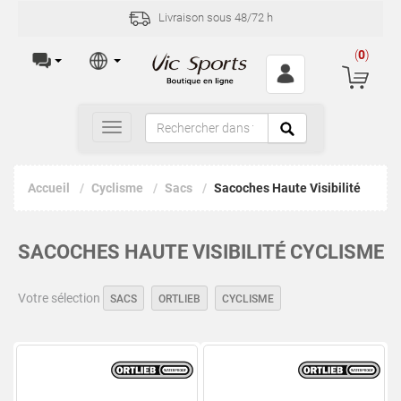
Livraison sous 48/72 h
(
0
)
Toggle
navigation
Accueil
Cyclisme
Sacs
Sacoches Haute Visibilité
SACOCHES HAUTE VISIBILITÉ CYCLISME
Votre sélection
SACS
ORTLIEB
CYCLISME