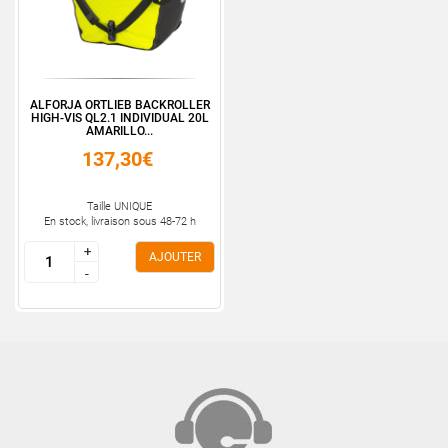
ALFORJA ORTLIEB BACKROLLER
HIGH-VIS QL2.1 INDIVIDUAL 20L
AMARILLO...
137,30€
Taille UNIQUE
En stock, livraison sous 48-72 h
+
+
AJOUTER
-
-