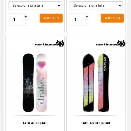
+
+
+
+
AJOUTER
AJOUTER
-
-
-
-
TABLAS SQUAD
TABLAS COCKTAIL