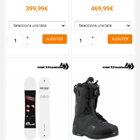
399,99€
469,99€
+
+
+
+
AJOUTER
AJOUTER
-
-
-
-