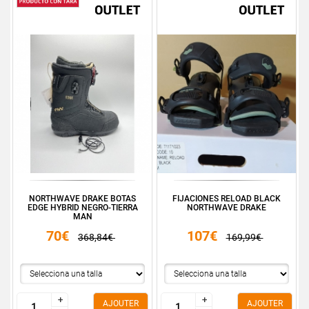
NORTHWAVE DRAKE BOTAS
FIJACIONES RELOAD BLACK
EDGE HYBRID NEGRO-TIERRA
NORTHWAVE DRAKE
MAN
70€
107€
368,84€
169,99€
+
+
+
+
AJOUTER
AJOUTER