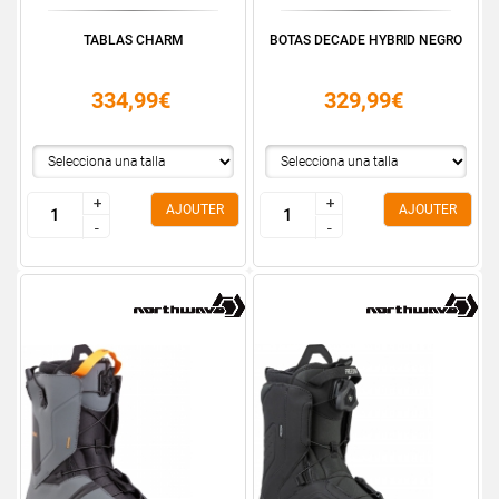
TABLAS CHARM
BOTAS DECADE HYBRID NEGRO
334,99€
329,99€
+
+
+
+
AJOUTER
AJOUTER
-
-
-
-