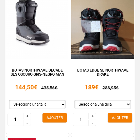
BOTAS NORTHWAVE DECADE
BOTAS EDGE SL NORTHWAVE
SLS OSCURO GRIS-NEGRO MAN
DRAKE
144,50€
189€
435,56€
288,95€
+
+
+
+
AJOUTER
AJOUTER
-
-
-
-