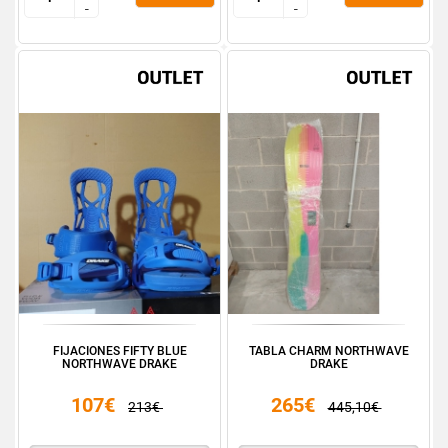
-
-
-
-
FIJACIONES FIFTY BLUE
TABLA CHARM NORTHWAVE
NORTHWAVE DRAKE
DRAKE
107€
265€
213€
445,10€