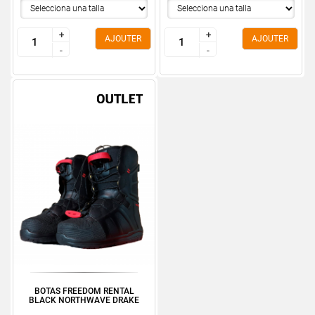
+
+
+
+
AJOUTER
AJOUTER
-
-
-
-
BOTAS FREEDOM RENTAL
BLACK NORTHWAVE DRAKE