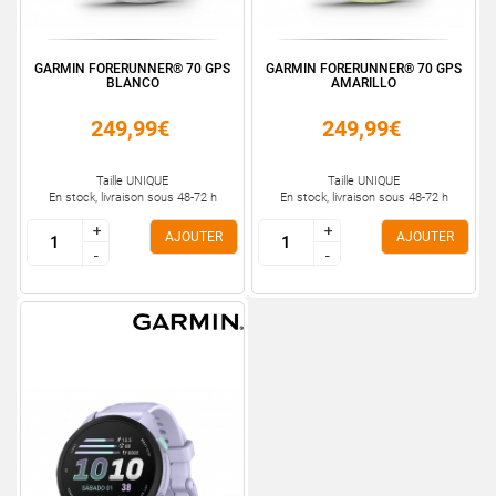
GARMIN FORERUNNER® 70 GPS
GARMIN FORERUNNER® 70 GPS
BLANCO
AMARILLO
249,99€
249,99€
Taille UNIQUE
Taille UNIQUE
En stock, livraison sous 48-72 h
En stock, livraison sous 48-72 h
+
+
+
+
AJOUTER
AJOUTER
-
-
-
-