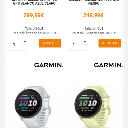
GPS BLANCO AZUL CLARO
NEGRO
299,99€
249,99€
Taille UNIQUE
Taille UNIQUE
En stock, livraison sous 48-72 h
En stock, livraison sous 48-72 h
+
+
+
+
AJOUTER
AJOUTER
-
-
-
-