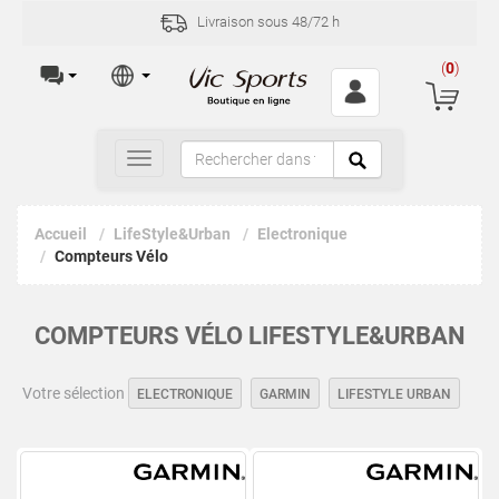
Livraison sous 48/72 h
I
(
0
)
Toggle
navigation
Accueil
LifeStyle&Urban
Electronique
Compteurs Vélo
COMPTEURS VÉLO LIFESTYLE&URBAN
Votre sélection
ELECTRONIQUE
GARMIN
LIFESTYLE URBAN