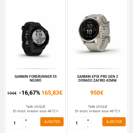
GARMIN FORERUNNER 55
GARMIN EPIX PRO GEN 2
NEGRO
DORADO ZAFIRO 42MM
-16,67%
165,83€
950€
199€
Taille UNIQUE
Taille UNIQUE
En stock, livraison sous 48-72 h
En stock, livraison sous 48-72 h
+
+
+
+
AJOUTER
AJOUTER
-
-
-
-