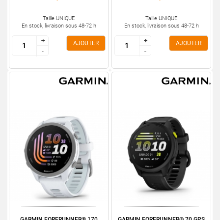
Taille UNIQUE
Taille UNIQUE
En stock, livraison sous 48-72 h
En stock, livraison sous 48-72 h
+
+
+
+
AJOUTER
AJOUTER
-
-
-
-
GARMIN FORERUNNER® 170
GARMIN FORERUNNER® 70 GPS