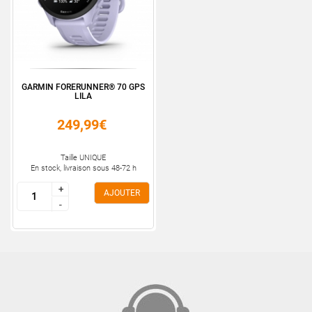
GARMIN FORERUNNER® 70 GPS
LILA
249,99€
Taille UNIQUE
En stock, livraison sous 48-72 h
+
+
AJOUTER
-
-