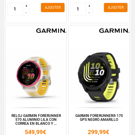
+
+
+
+
AJOUTER
AJOUTER
-
-
-
-
RELOJ GARMIN FORERUNNER
GARMIN FORERUNNER® 170
570 ALUMINIO LILA CON
GPS NEGRO AMARILLO
CORREA EN BLANCO Y ...
549,99€
299,99€