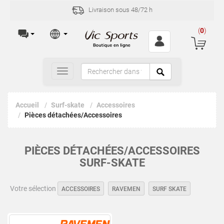
Livraison sous 48/72 h
(
0
)
Toggle
navigation
Accueil
Surf-skate
Accessoires
Pièces détachées/Accessoires
PIÈCES DÉTACHÉES/ACCESSOIRES
SURF-SKATE
Votre sélection
ACCESSOIRES
RAVEMEN
SURF SKATE