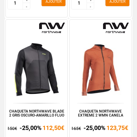
AJOUTER
AJOUTER
-
-
-
-
CHAQUETA NORTHWAVE BLADE
CHAQUETA NORTHWAVE
2 GRIS OSCURO-AMARILLO FLUO
EXTREME 2 WMN CANELA
-25,00%
112,50€
-25,00%
123,75€
150€
165€