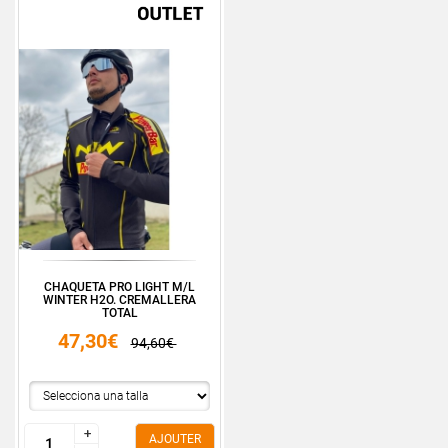
CHAQUETA PRO LIGHT M/L
WINTER H2O. CREMALLERA
TOTAL
47,30€
94,60€
+
+
AJOUTER