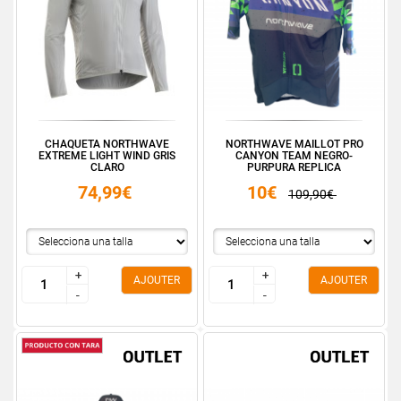
CHAQUETA NORTHWAVE
NORTHWAVE MAILLOT PRO
EXTREME LIGHT WIND GRIS
CANYON TEAM NEGRO-
CLARO
PURPURA REPLICA
74,99€
10€
109,90€
+
+
+
+
AJOUTER
AJOUTER
-
-
-
-