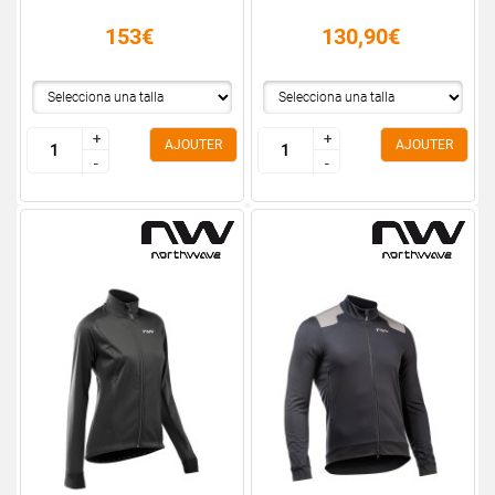
153€
130,90€
+
+
+
+
AJOUTER
AJOUTER
-
-
-
-