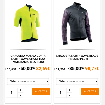
CHAQUETA MANGA CORTA
CHAQUETA NORTHWAVE BLADE
NORTHWAVE GHOST H2O
TP NEGRO PLUM
WATER AMARILLO FLUO
-50,00%
82,69€
-35,00%
98,77€
165,38€
151,95€
+
+
+
+
AJOUTER
AJOUTER
-
-
-
-