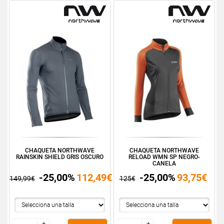
CHAQUETA NORTHWAVE
CHAQUETA NORTHWAVE
RAINSKIN SHIELD GRIS OSCURO
RELOAD WMN SP NEGRO-
CANELA
-25,00%
112,49€
-25,00%
93,75€
149,99€
125€
+
+
+
+