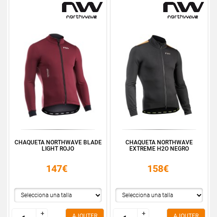
CHAQUETA NORTHWAVE BLADE
CHAQUETA NORTHWAVE
LIGHT ROJO
EXTREME H2O NEGRO
147€
158€
+
+
+
+
AJOUTER
AJOUTER