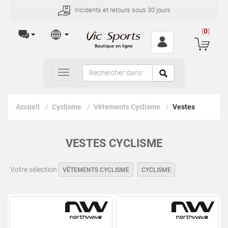
Incidents et retours sous 30 jours
(
0
)
Toggle
navigation
Accueil
Cyclisme
Vêtements Cyclisme
Vestes
VESTES CYCLISME
Votre sélection
VÊTEMENTS CYCLISME
CYCLISME