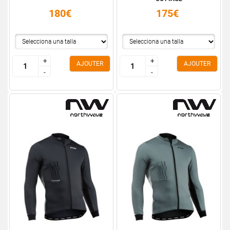
180€
175€
+
+
+
+
AJOUTER
AJOUTER
-
-
-
-