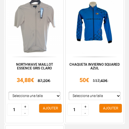
NORTHWAVE MAILLOT
CHAQUETA INVIERNO SQUARED
ESSENCE GRIS CLARO
AZUL
34,88€
50€
87,20€
117,43€
+
+
+
+
AJOUTER
AJOUTER
-
-
-
-