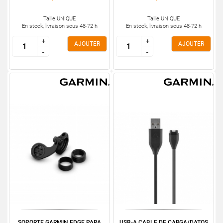
Taille UNIQUE
Taille UNIQUE
En stock, livraison sous 48-72 h
En stock, livraison sous 48-72 h
+
+
+
+
AJOUTER
AJOUTER
-
-
-
-
SOPORTE GARMIN EDGE PARA
USB-A CABLE DE CARGA/DATOS