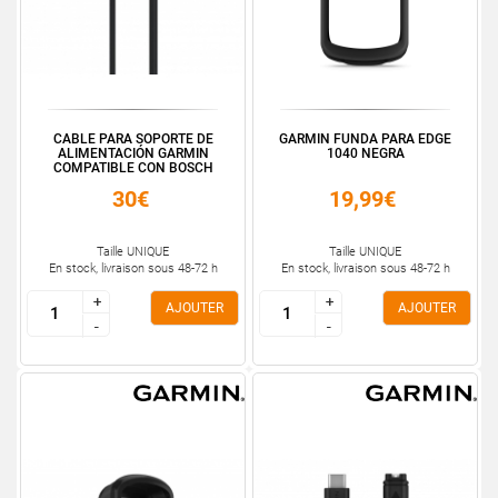
CABLE PARA SOPORTE DE
GARMIN FUNDA PARA EDGE
ALIMENTACIÓN GARMIN
1040 NEGRA
COMPATIBLE CON BOSCH
30€
19,99€
Taille UNIQUE
Taille UNIQUE
En stock, livraison sous 48-72 h
En stock, livraison sous 48-72 h
+
+
+
+
AJOUTER
AJOUTER
-
-
-
-