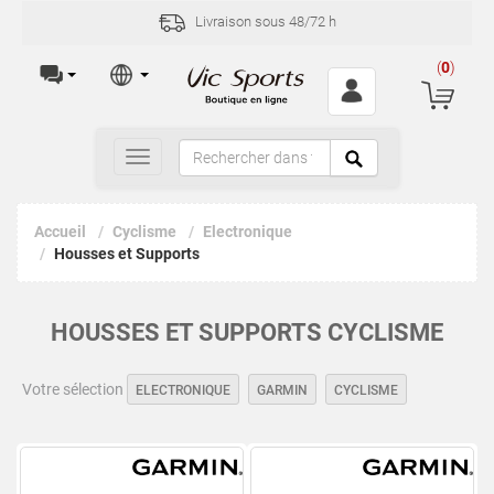
/72 h
Incidents et retours sous 30 jo
(
0
)
Toggle
navigation
Accueil
Cyclisme
Electronique
Housses et Supports
HOUSSES ET SUPPORTS CYCLISME
Votre sélection
ELECTRONIQUE
GARMIN
CYCLISME