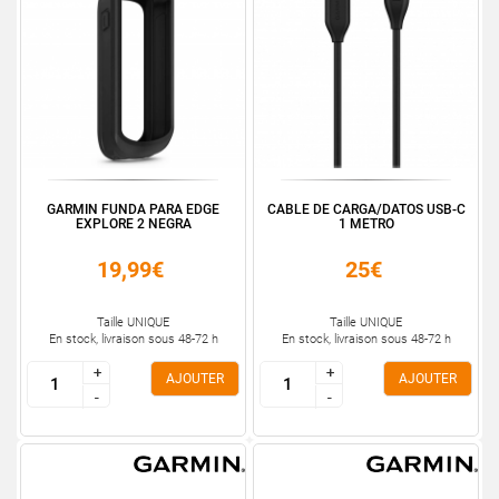
GARMIN FUNDA PARA EDGE
CABLE DE CARGA/DATOS USB-C
EXPLORE 2 NEGRA
1 METRO
19,99€
25€
Taille UNIQUE
Taille UNIQUE
En stock, livraison sous 48-72 h
En stock, livraison sous 48-72 h
+
+
+
+
AJOUTER
AJOUTER
-
-
-
-