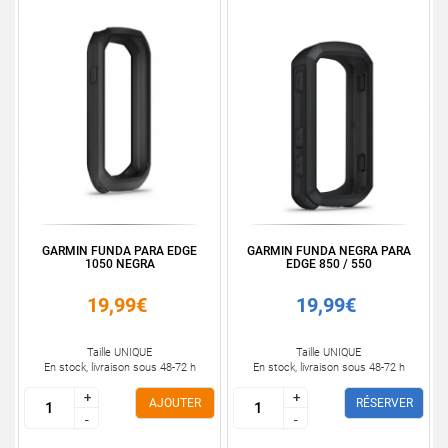
GARMIN FUNDA PARA EDGE
GARMIN FUNDA NEGRA PARA
1050 NEGRA
EDGE 850 / 550
19,99€
19,99€
Taille UNIQUE
Taille UNIQUE
En stock, livraison sous 48-72 h
En stock, livraison sous 48-72 h
+
+
+
+
AJOUTER
RÉSERVER
-
-
-
-