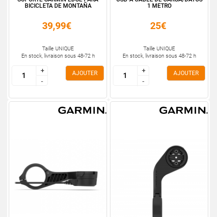
BICICLETA DE MONTAÑA
1 METRO
39,99€
25€
Taille UNIQUE
Taille UNIQUE
En stock, livraison sous 48-72 h
En stock, livraison sous 48-72 h
+
+
+
+
AJOUTER
AJOUTER
-
-
-
-