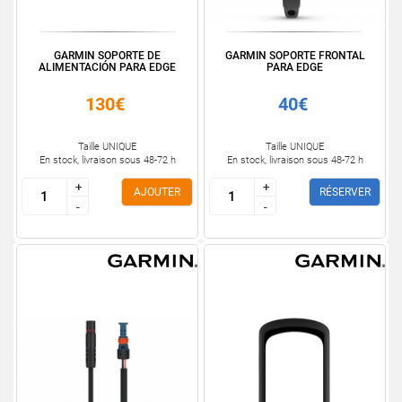
GARMIN SOPORTE DE
GARMIN SOPORTE FRONTAL
ALIMENTACIÓN PARA EDGE
PARA EDGE
130€
40€
Taille UNIQUE
Taille UNIQUE
En stock, livraison sous 48-72 h
En stock, livraison sous 48-72 h
+
+
+
+
AJOUTER
RÉSERVER
-
-
-
-