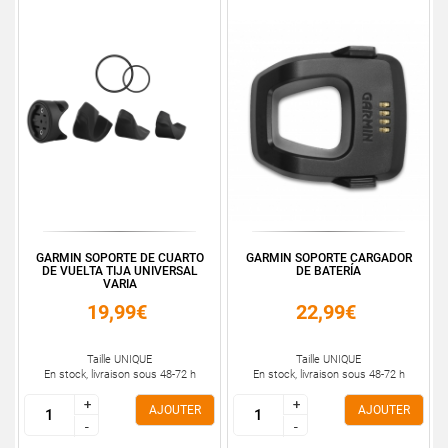
GARMIN SOPORTE DE CUARTO
GARMIN SOPORTE CARGADOR
DE VUELTA TIJA UNIVERSAL
DE BATERÍA
VARIA
19,99€
22,99€
Taille UNIQUE
Taille UNIQUE
En stock, livraison sous 48-72 h
En stock, livraison sous 48-72 h
+
+
+
+
AJOUTER
AJOUTER
-
-
-
-