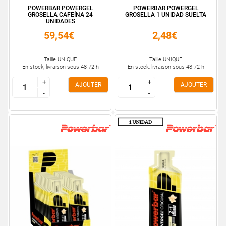
POWERBAR POWERGEL
POWERBAR POWERGEL
GROSELLA CAFEÍNA 24
GROSELLA 1 UNIDAD SUELTA
UNIDADES
59,54€
2,48€
Taille UNIQUE
Taille UNIQUE
En stock, livraison sous 48-72 h
En stock, livraison sous 48-72 h
+
+
+
+
AJOUTER
AJOUTER
-
-
-
-