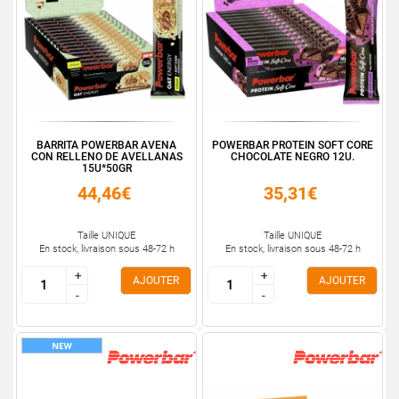
BARRITA POWERBAR AVENA
POWERBAR PROTEIN SOFT CORE
CON RELLENO DE AVELLANAS
CHOCOLATE NEGRO 12U.
15U*50GR
44,46€
35,31€
Taille UNIQUE
Taille UNIQUE
En stock, livraison sous 48-72 h
En stock, livraison sous 48-72 h
+
+
+
+
AJOUTER
AJOUTER
-
-
-
-