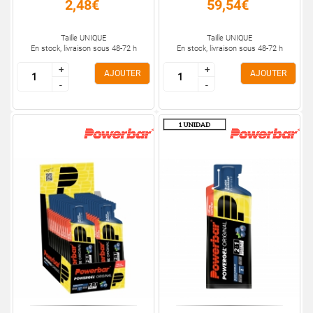
2,48€
59,54€
Taille UNIQUE
Taille UNIQUE
En stock, livraison sous 48-72 h
En stock, livraison sous 48-72 h
+
+
+
+
AJOUTER
AJOUTER
-
-
-
-