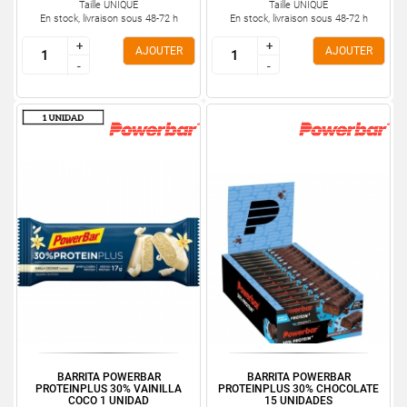
Taille UNIQUE
Taille UNIQUE
En stock, livraison sous 48-72 h
En stock, livraison sous 48-72 h
+
+
+
+
AJOUTER
AJOUTER
-
-
-
-
BARRITA POWERBAR
BARRITA POWERBAR
PROTEINPLUS 30% VAINILLA
PROTEINPLUS 30% CHOCOLATE
COCO 1 UNIDAD
15 UNIDADES