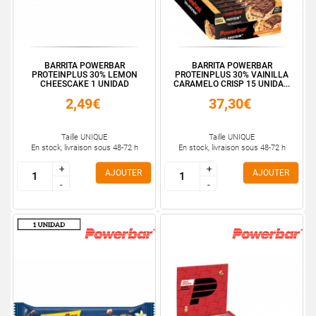
BARRITA POWERBAR
BARRITA POWERBAR
PROTEINPLUS 30% LEMON
PROTEINPLUS 30% VAINILLA
CHEESCAKE 1 UNIDAD
CARAMELO CRISP 15 UNIDA...
2,49€
37,30€
Taille UNIQUE
Taille UNIQUE
En stock, livraison sous 48-72 h
En stock, livraison sous 48-72 h
+
+
+
+
AJOUTER
AJOUTER
-
-
-
-