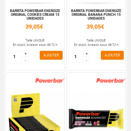
BARRITA POWERBAR ENERGIZE
BARRITA POWERBAR ENERGIZE
ORIGINAL COOKIES CREAM 15
ORIGINAL BANANA PUNCH 15
UNIDADES
UNIDADES
39,05€
39,05€
Taille UNIQUE
Taille UNIQUE
En stock, livraison sous 48-72 h
En stock, livraison sous 48-72 h
+
+
+
+
AJOUTER
AJOUTER
-
-
-
-