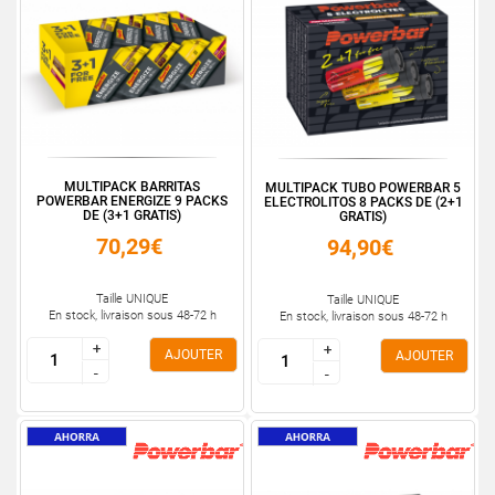
MULTIPACK BARRITAS
MULTIPACK TUBO POWERBAR 5
POWERBAR ENERGIZE 9 PACKS
ELECTROLITOS 8 PACKS DE (2+1
DE (3+1 GRATIS)
GRATIS)
70,29€
94,90€
Taille UNIQUE
Taille UNIQUE
En stock, livraison sous 48-72 h
En stock, livraison sous 48-72 h
+
+
+
+
AJOUTER
AJOUTER
-
-
-
-