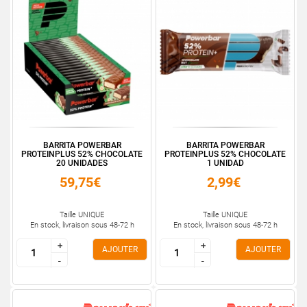
BARRITA POWERBAR
BARRITA POWERBAR
PROTEINPLUS 52% CHOCOLATE
PROTEINPLUS 52% CHOCOLATE
20 UNIDADES
1 UNIDAD
59,75€
2,99€
Taille UNIQUE
Taille UNIQUE
En stock, livraison sous 48-72 h
En stock, livraison sous 48-72 h
+
+
+
+
AJOUTER
AJOUTER
-
-
-
-