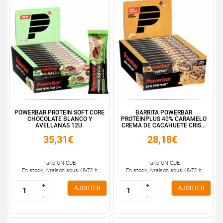
POWERBAR PROTEIN SOFT CORE
BARRITA POWERBAR
CHOCOLATE BLANCO Y
PROTEINPLUS 40% CARAMELO
AVELLANAS 12U.
CREMA DE CACAHUETE CRIS...
35,31€
28,18€
Taille UNIQUE
Taille UNIQUE
En stock, livraison sous 48-72 h
En stock, livraison sous 48-72 h
+
+
+
+
AJOUTER
AJOUTER
-
-
-
-