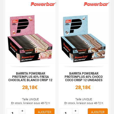
BARRITA POWERBAR
BARRITA POWERBAR
PROTEINPLUS 40% FRESA
PROTEINPLUS 40% CHOCO
CHOCOLATE BLANCO CRISP 12
COCO CRISP 12 UNIDADES
...
28,18€
28,18€
Taille UNIQUE
Taille UNIQUE
En stock, livraison sous 48-72 h
En stock, livraison sous 48-72 h
+
+
+
+
AJOUTER
AJOUTER