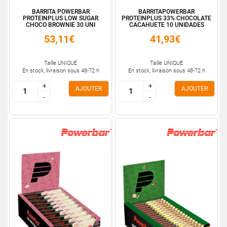
BARRITA POWERBAR
BARRITAPOWERBAR
PROTEINPLUS LOW SUGAR
PROTEINPLUS 33% CHOCOLATE
CHOCO BROWNIE 30 UNI
CACAHUETE 10 UNIDADES
53,11€
41,93€
Taille UNIQUE
Taille UNIQUE
En stock, livraison sous 48-72 h
En stock, livraison sous 48-72 h
+
+
+
+
AJOUTER
AJOUTER
-
-
-
-