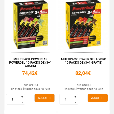
MULTIPACK POWERBAR
MULTIPACK POWER GEL HYDRO
POWERGEL 10 PACKS DE (3+1
10 PACKS DE (3+1 GRATIS)
GRATIS)
74,42€
82,04€
Taille UNIQUE
Taille UNIQUE
En stock, livraison sous 48-72 h
En stock, livraison sous 48-72 h
+
+
+
+
AJOUTER
AJOUTER
-
-
-
-