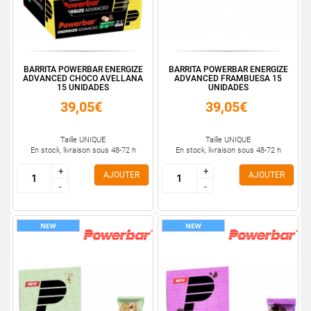
BARRITA POWERBAR ENERGIZE
BARRITA POWERBAR ENERGIZE
ADVANCED CHOCO AVELLANA
ADVANCED FRAMBUESA 15
15 UNIDADES
UNIDADES
39,05€
39,05€
Taille UNIQUE
Taille UNIQUE
En stock, livraison sous 48-72 h
En stock, livraison sous 48-72 h
+
+
+
+
AJOUTER
AJOUTER
-
-
-
-