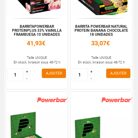
BARRITAPOWERBAR
BARRITA POWERBAR NATURAL
PROTEINPLUS 33% VAINILLA
PROTEIN BANANA CHOCOLATE
FRAMBUESA 10 UNIDADES
18 UNIDADES
41,93€
33,07€
Taille UNIQUE
Taille UNIQUE
En stock, livraison sous 48-72 h
En stock, livraison sous 48-72 h
+
+
+
+
AJOUTER
AJOUTER
-
-
-
-