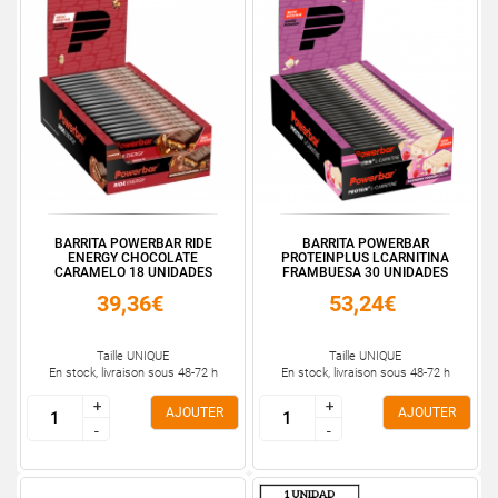
BARRITA POWERBAR RIDE
BARRITA POWERBAR
ENERGY CHOCOLATE
PROTEINPLUS LCARNITINA
CARAMELO 18 UNIDADES
FRAMBUESA 30 UNIDADES
39,36€
53,24€
Taille UNIQUE
Taille UNIQUE
En stock, livraison sous 48-72 h
En stock, livraison sous 48-72 h
+
+
+
+
AJOUTER
AJOUTER
-
-
-
-