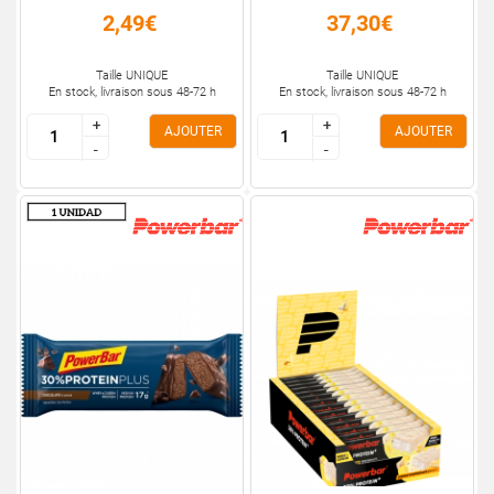
2,49€
37,30€
Taille UNIQUE
Taille UNIQUE
En stock, livraison sous 48-72 h
En stock, livraison sous 48-72 h
+
+
+
+
AJOUTER
AJOUTER
-
-
-
-