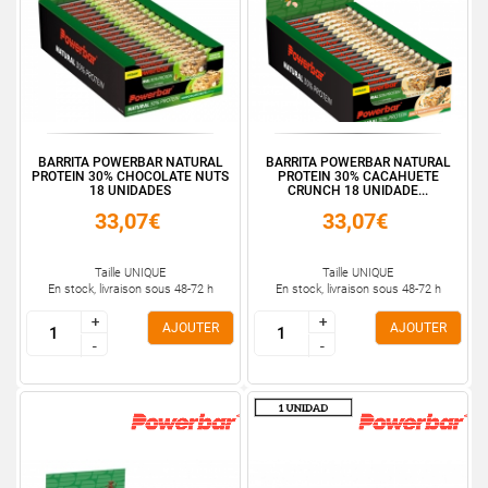
BARRITA POWERBAR NATURAL
BARRITA POWERBAR NATURAL
PROTEIN 30% CHOCOLATE NUTS
PROTEIN 30% CACAHUETE
18 UNIDADES
CRUNCH 18 UNIDADE...
33,07€
33,07€
Taille UNIQUE
Taille UNIQUE
En stock, livraison sous 48-72 h
En stock, livraison sous 48-72 h
+
+
+
+
AJOUTER
AJOUTER
-
-
-
-