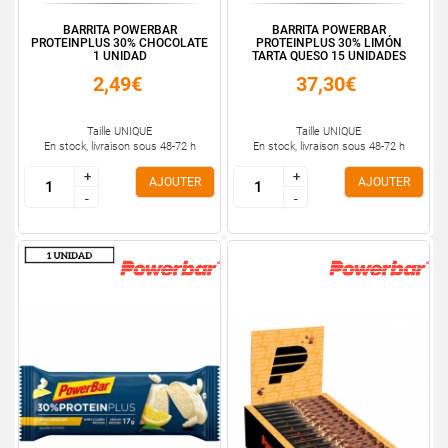
BARRITA POWERBAR
BARRITA POWERBAR
PROTEINPLUS 30% CHOCOLATE
PROTEINPLUS 30% LIMÓN
1 UNIDAD
TARTA QUESO 15 UNIDADES
2,49€
37,30€
Taille UNIQUE
Taille UNIQUE
En stock, livraison sous 48-72 h
En stock, livraison sous 48-72 h
+
+
+
+
AJOUTER
AJOUTER
-
-
-
-