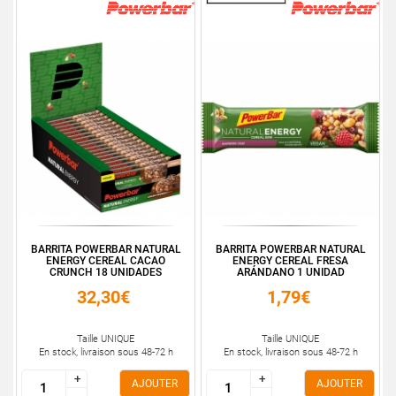
BARRITA POWERBAR NATURAL
BARRITA POWERBAR NATURAL
ENERGY CEREAL CACAO
ENERGY CEREAL FRESA
CRUNCH 18 UNIDADES
ARÁNDANO 1 UNIDAD
32,30€
1,79€
Taille UNIQUE
Taille UNIQUE
En stock, livraison sous 48-72 h
En stock, livraison sous 48-72 h
+
+
+
+
AJOUTER
AJOUTER