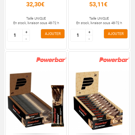
32,30€
53,11€
Taille UNIQUE
Taille UNIQUE
En stock, livraison sous 48-72 h
En stock, livraison sous 48-72 h
+
+
+
+
AJOUTER
AJOUTER
-
-
-
-