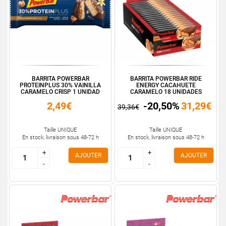
BARRITA POWERBAR
BARRITA POWERBAR RIDE
PROTEINPLUS 30% VAINILLA
ENERGY CACAHUETE
CARAMELO CRISP 1 UNIDAD
CARAMELO 18 UNIDADES
2,49€
-20,50%
31,29€
39,36€
Taille UNIQUE
Taille UNIQUE
En stock, livraison sous 48-72 h
En stock, livraison sous 48-72 h
+
+
+
+
AJOUTER
AJOUTER
-
-
-
-