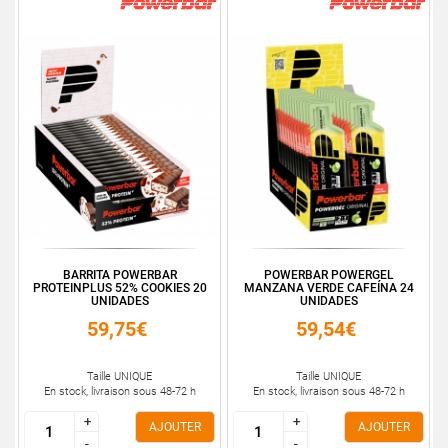
BARRITA POWERBAR
POWERBAR POWERGEL
PROTEINPLUS 52% COOKIES 20
MANZANA VERDE CAFEÍNA 24
UNIDADES
UNIDADES
59,75€
59,54€
Taille UNIQUE
Taille UNIQUE
En stock, livraison sous 48-72 h
En stock, livraison sous 48-72 h
+
+
+
+
AJOUTER
AJOUTER
-
-
-
-