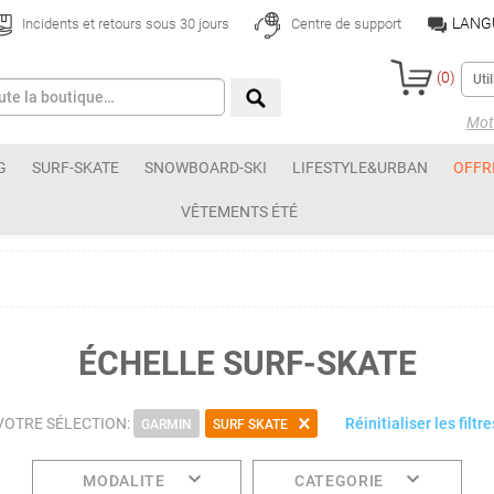
LANG
Incidents et retours sous 30 jours
Centre de support
(
0
)
Mot 
G
SURF-SKATE
SNOWBOARD-SKI
LIFESTYLE&URBAN
OFFR
VÊTEMENTS ÉTÉ
ÉCHELLE SURF-SKATE
VOTRE SÉLECTION:
Réinitialiser les filtre
GARMIN
SURF SKATE
MODALITE
CATEGORIE