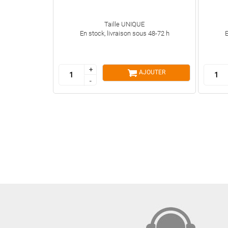
Taille UNIQUE
En stock, livraison sous 48-72 h
E
+
+
AJOUTER
-
-