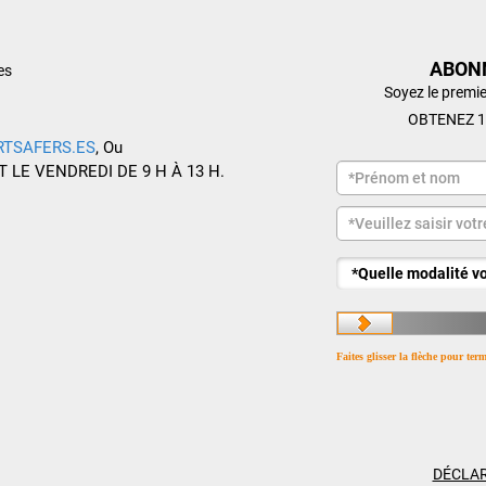
ABON
es
Soyez le premie
OBTENEZ 1
RTSAFERS.ES
, Ou
T LE VENDREDI DE 9 H À 13 H.
Faites glisser la flèche pour ter
DÉCLAR