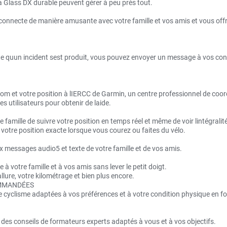
lla Glass DX durable peuvent gérer à peu près tout.
 connecte de manière amusante avec votre famille et vos amis et vous offr
te quun incident sest produit, vous pouvez envoyer un message à vos co
m et votre position à lIERCC de Garmin, un centre professionnel de coor
s utilisateurs pour obtenir de laide.
 famille de suivre votre position en temps réel et même de voir lintégralité 
otre position exacte lorsque vous courez ou faites du vélo.
 messages audio5 et texte de votre famille et de vos amis.
votre famille et à vos amis sans lever le petit doigt.
allure, votre kilométrage et bien plus encore.
OMMANDÉES
cyclisme adaptées à vos préférences et à votre condition physique en fo
 des conseils de formateurs experts adaptés à vous et à vos objectifs.