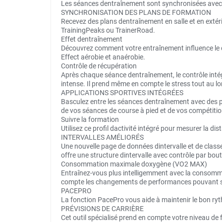
Les séances dentraînement sont synchronisées avec
SYNCHRONISATION DES PLANS DE FORMATION
Recevez des plans dentraînement en salle et en exté
TrainingPeaks ou TrainerRoad.
Effet dentraînement
Découvrez comment votre entraînement influence le d
Effect aérobie et anaérobie.
Contrôle de récupération
Après chaque séance dentraînement, le contrôle inté
intense. Il prend même en compte le stress tout au lo
APPLICATIONS SPORTIVES INTÉGRÉES
Basculez entre les séances dentraînement avec des profi
de vos séances de course à pied et de vos compétiti
Suivre la formation
Utilisez ce profil dactivité intégré pour mesurer la d
INTERVALLES AMÉLIORÉS
Une nouvelle page de données dintervalle et de class
offre une structure dintervalle avec contrôle par bout
Consommation maximale doxygène (VO2 MAX)
Entraînez-vous plus intelligemment avec la consom
compte les changements de performances pouvant surv
PACEPRO
La fonction PacePro vous aide à maintenir le bon ry
PRÉVISIONS DE CARRIÈRE
Cet outil spécialisé prend en compte votre niveau de 