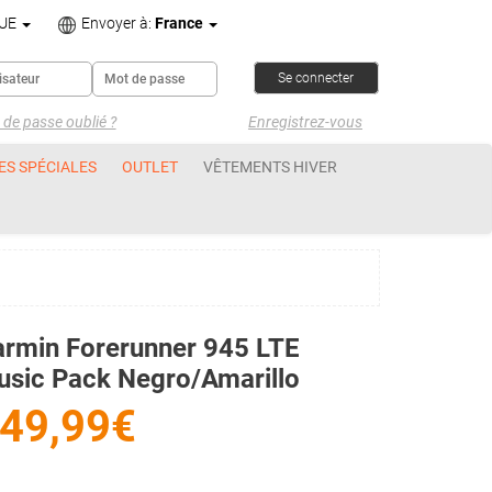
UE
Envoyer à:
France
de passe oublié ?
Enregistrez-vous
ES SPÉCIALES
OUTLET
VÊTEMENTS HIVER
rmin Forerunner 945 LTE
sic Pack Negro/Amarillo
49,99€