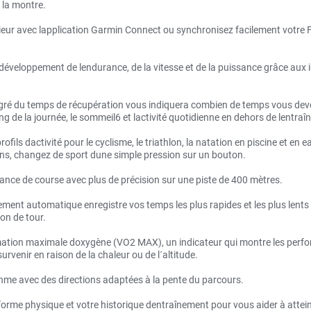
 la montre.
rieur avec lapplication Garmin Connect ou synchronisez facilement votre
éveloppement de lendurance, de la vitesse et de la puissance grâce aux 
gré du temps de récupération vous indiquera combien de temps vous devez
ng de la journée, le sommeil6 et lactivité quotidienne en dehors de lentra
ls dactivité pour le cyclisme, le triathlon, la natation en piscine et en eau
ons, changez de sport dune simple pression sur un bouton.
istance de course avec plus de précision sur une piste de 400 mètres.
ement automatique enregistre vos temps les plus rapides et les plus lents
on de tour.
mation maximale doxygène (VO2 MAX), un indicateur qui montre les per
enir en raison de la chaleur ou de l´altitude.
thme avec des directions adaptées à la pente du parcours.
forme physique et votre historique dentraînement pour vous aider à atteind