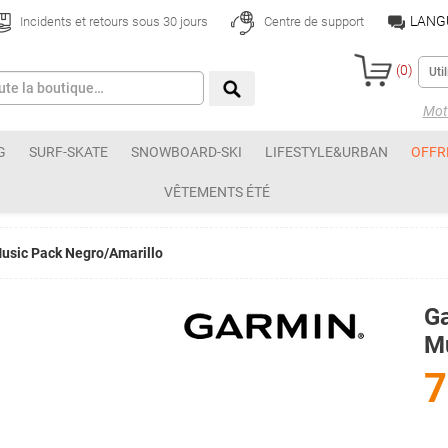
LANG
Incidents et retours sous 30 jours
Centre de support
(
0
)
Mot 
G
SURF-SKATE
SNOWBOARD-SKI
LIFESTYLE&URBAN
OFFR
VÊTEMENTS ÉTÉ
usic Pack Negro/Amarillo
Ga
Mu
7