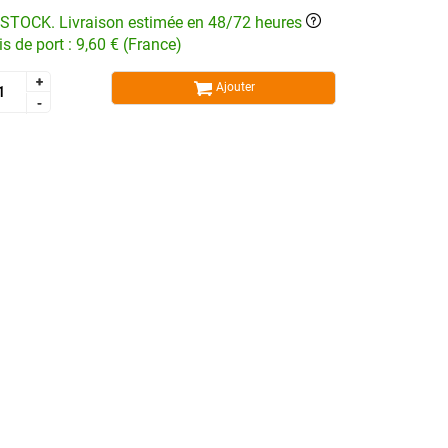
STOCK. Livraison estimée en 48/72 heures
is de port : 9,60 € (France)
+
+
Ajouter
-
-