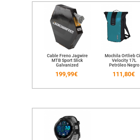
Cable Freno Jagwire
Mochila Ortlieb C
MTB Sport Slick
Velocity 17L
Galvanized
Petróleo Negro
1.5x2000mm
199,99€
111,80€
Sram/Shimano