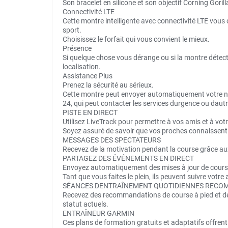
Son bracelet en silicone et son objectif Corning Gori
Connectivité LTE
Cette montre intelligente avec connectivité LTE vous
sport.
Choisissez le forfait qui vous convient le mieux.
Présence
Si quelque chose vous dérange ou si la montre détec
localisation.
Assistance Plus
Prenez la sécurité au sérieux.
Cette montre peut envoyer automatiquement votre no
24, qui peut contacter les services durgence ou dautre
PISTE EN DIRECT
Utilisez LiveTrack pour permettre à vos amis et à votre
Soyez assuré de savoir que vos proches connaissent v
MESSAGES DES SPECTATEURS
Recevez de la motivation pendant la course grâce aux
PARTAGEZ DES ÉVÉNEMENTS EN DIRECT
Envoyez automatiquement des mises à jour de course à 
Tant que vous faites le plein, ils peuvent suivre votre 
SÉANCES DENTRAÎNEMENT QUOTIDIENNES REC
Recevez des recommandations de course à pied et de 
statut actuels.
ENTRAÎNEUR GARMIN
Ces plans de formation gratuits et adaptatifs offrent