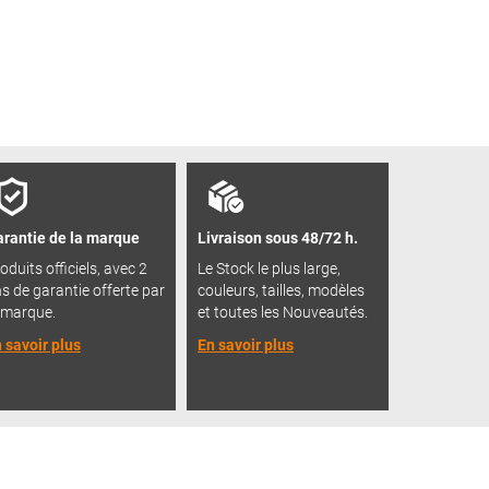
rantie de la marque
Livraison sous 48/72 h.
oduits officiels, avec 2
Le Stock le plus large,
s de garantie offerte par
couleurs, tailles, modèles
 marque.
et toutes les Nouveautés.
 savoir plus
En savoir plus