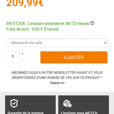
209,99€
EN STOCK. Livraison estimée en 48/72 heures
Frais de port : 9,60 € (France)
+
+
AJOUTER
-
-
ABONNEZ-VOUS À NOTRE NEWSLETTER AVANT ET VOUS
BÉNÉFICIEREZ D'UNE REMISE DE 10% SUR CE PRODUIT !
Cliquez ici
Garantie de la marque
Livraison sous 48/72 h.